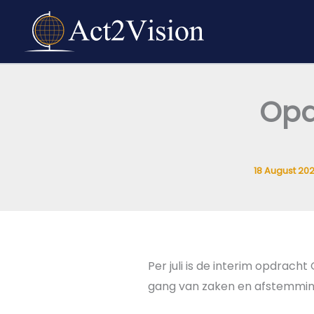
Skip
to
content
Opd
18 August 20
Per juli is de interim opdrach
gang van zaken en afstemmin