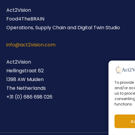
Act2Vision
Food4TheBRAIN
Operations, Supply Chain and Digital Twin Studio
info@act2vision.com
Act2Vision
Hellingstraat 62
1398 AW Muiden
To provide 
The Netherlands
and/or acc
us to proce
+31 (0) 686 698 026
consenting
functions.
A