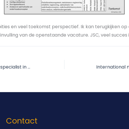
ties en veel toekomst perspectief. Ik kan terugkijken op
e invulling van de openstaande vacature. JSC, veel succes
Ruud Honig – Auto’s – kundige specialist in de kleintjes van Peugeot en Renault.
Contact