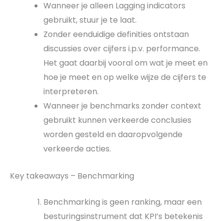
Wanneer je alleen Lagging indicators
ge
bruikt, stuur je te laat.
Zonder
eenduidige definities ontstaan
discussies over cijfers i.p.v. performance.
H
et gaat daarbij vo
oral om wat je meet en
hoe je meet en op welke wijze de cijfers te
interpreteren.
Wanneer je b
enchmarks zonder context
gebruikt kunnen verkeerde conclusies
worden gesteld en daaropvolgende
verkeerde acties.
Key takeaways – Benchmarking
Benchmarking is geen ranking, maar een
besturingsinstrument dat KPI’s betekenis