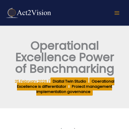
Skip
to
content
Operational
Excellence Power
of Benchmarking
25 February 2026
/
Digital Twin Studio
Operational
Excellence is differentiator
Project management
implementation governance