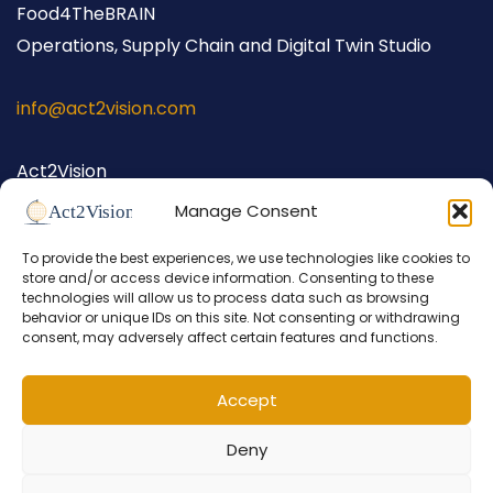
Food4TheBRAIN
Operations, Supply Chain and Digital Twin Studio
info@act2vision.com
Act2Vision
Hellingstraat 62
Manage Consent
1398 AW Muiden
To provide the best experiences, we use technologies like cookies to
The Netherlands
store and/or access device information. Consenting to these
+31 (0) 686 698 026
technologies will allow us to process data such as browsing
behavior or unique IDs on this site. Not consenting or withdrawing
consent, may adversely affect certain features and functions.
Accept
Deny